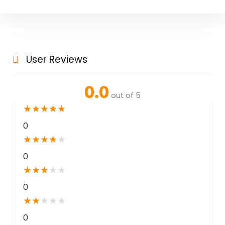
User Reviews
0.0
out of 5
★
★
★
★
★
0
★
★
★
★
★
0
★
★
★
★
★
0
★
★
★
★
★
0