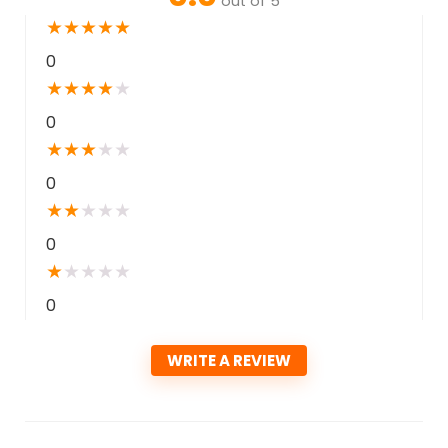
out of 5
★
★
★
★
★
0
★
★
★
★
★
0
★
★
★
★
★
0
★
★
★
★
★
0
★
★
★
★
★
0
WRITE A REVIEW