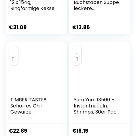
12 x 154g,
Buchstaben Suppe
Ringförmige Kekse
leckere
mit Alpenmilch
Nudelsuppe mit
Schokoladenstückc
natürlichen
hen
Zutaten 14x 3 Teller
€
31.08
€
13.86
TIMBER TASTE®
Yum Yum 13566 –
Scharfes Chili
Instantnudeln,
Gewürze
Shrimps, 30er Pack
Geschenkset für
(30 x 60 g)
Männer & Frauen
[BIS 700000
€
22.89
€
16.19