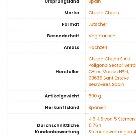
Ursprungsland
‎Spain
Marke
‎Chupa Chups
Format
‎Lutscher
Besonderheit
‎Vegetarisch
Anlass
‎Hochzeit
‎Chupa Chups S.A.U.
Poligono Sector Serra
Hersteller
C-Les Masies N°16,
08635 Sant Esteve
Sesrovires Spain
Artikelgewicht
‎600 g
Herkunftsland
‎Spanien
4,6 4,6 von 5 Sternen
Durchschnittliche
5.764
Kundenbewertung
Sternebewertungen 4