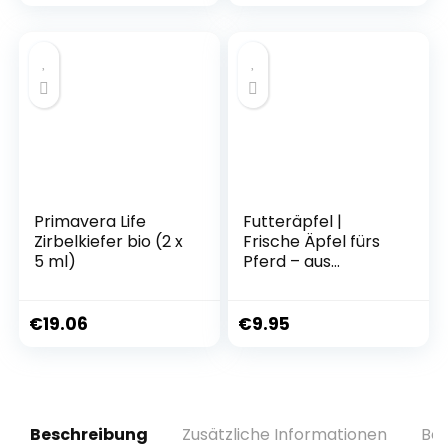
SCOVILLE] | 5
handverlesene
Chilis | Chili
Gewürze Set
Geschenk zum
Geburtstag |
Besonderes
Geschenk Set für
Erwachsene
Primavera Life
Futteräpfel |
Zirbelkiefer bio (2 x
Frische Äpfel fürs
5 ml)
Pferd – aus
regionalem Anbau
(9,5 KG)
€
19.06
€
9.95
Beschreibung
Zusätzliche Informationen
Bew