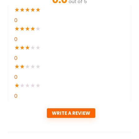
out of 5
★
★
★
★
★
0
★
★
★
★
★
0
★
★
★
★
★
0
★
★
★
★
★
0
★
★
★
★
★
0
WRITE A REVIEW