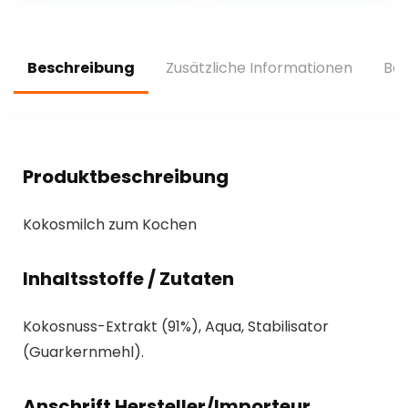
Beschreibung
Zusätzliche Informationen
Bew
Produktbeschreibung
Kokosmilch zum Kochen
Inhaltsstoffe / Zutaten
Kokosnuss-Extrakt (91%), Aqua, Stabilisator
(Guarkernmehl).
Anschrift Hersteller/Importeur