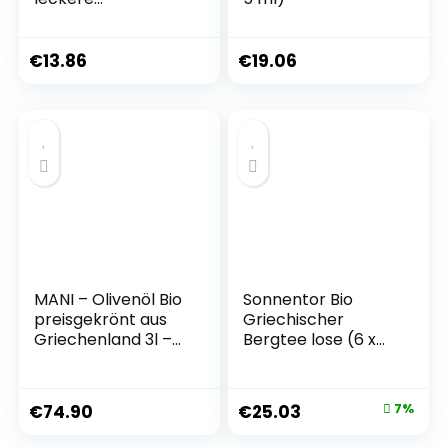
Nudelsuppe mit
natürlichen
Zutaten 14x 3 Teller
€
13.86
€
19.06
MANI – Olivenöl Bio
Sonnentor Bio
preisgekrönt aus
Griechischer
Griechenland 3l –
Bergtee lose (6 x
Natives Olivenöl
40 gr)
Extra Güteklasse 1
in Premiumqualität
€
74.90
€
25.03
7%