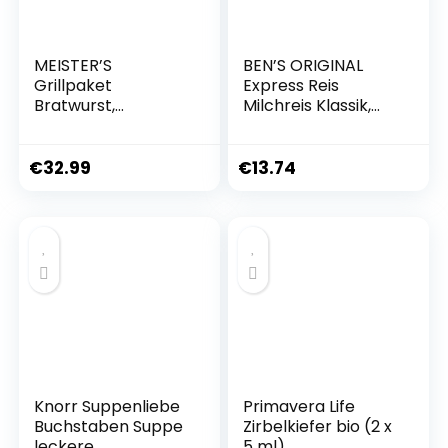
MEISTER’S
BEN’S ORIGINAL
Grillpaket
Express Reis
Bratwurst,
Milchreis Klassik,
Käsewurst,
vegetarisch und
Rauchwurst
vegan,
Debrecziner,
Fertiggericht, 6
€
32.99
€
13.74
Rostbratwurst,
Packungen (6 x
Berner Würstchen
220g)
mit Käse & Bacon
Lebensmittel Paket
Knorr Suppenliebe
Primavera Life
Buchstaben Suppe
Zirbelkiefer bio (2 x
leckere
5 ml)