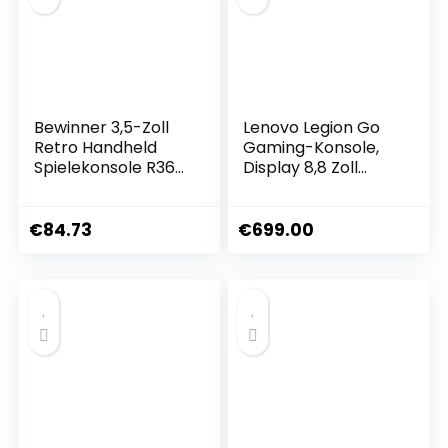
Bewinner 3,5-Zoll
Lenovo Legion Go
Retro Handheld
Gaming-Konsole,
Spielekonsole R36s,
Display 8,8 Zoll
Videospielkonsole
WQXGA, 144 Hz
mit Dual Stylem
(AMD Ryzen Z1
Linux/Garlic
Extreme, 16 GB
€
84.73
€
699.00
Unterstützung,
RAM, 512 GB SSD,
Retro Konsole mit
AMD Radeon
Dual 3D Joysticks
Graphics, Windows
(Transparent Lila)
11 Home) schwarz
(128G)