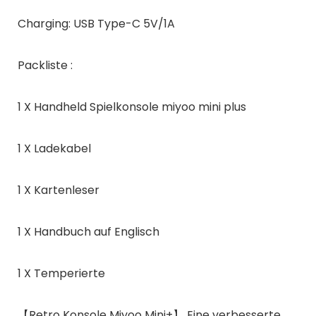
Charging: USB Type-C 5V/1A
Packliste :
1 X Handheld Spielkonsole miyoo mini plus
1 X Ladekabel
1 X Kartenleser
1 X Handbuch auf Englisch
1 X Temperierte
【Retro Konsole Miyoo Mini+】 Eine verbesserte