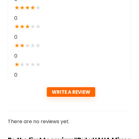
★
★
★
★
★
0
★
★
★
★
★
0
★
★
★
★
★
0
★
★
★
★
★
0
WRITE A REVIEW
There are no reviews yet.