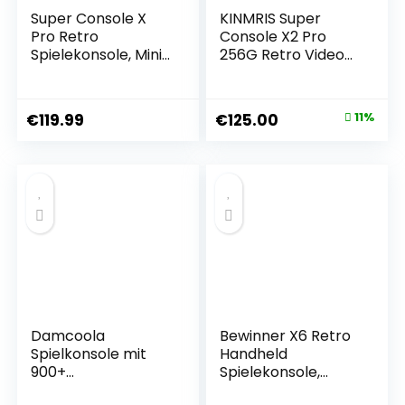
Super Console X
KINMRIS Super
Pro Retro
Console X2 Pro
Spielekonsole, Mini
256G Retro Video
TV Videospiel-
spielkonsole mit
Player mit 128 GB
70000 Videospielen
Karte für 4K TV-
70+
€
119.99
€
125.00
11%
HDMI-Ausgang,
Spieleemulatoren
integriert in über
mit Two Gamepad
50.000 Spiele, 2
Kinder Spielebox
Gamepads
Unterstützung
WiFi/LAN (256G)
Damcoola
Bewinner X6 Retro
Spielkonsole mit
Handheld
900+
Spielekonsole,
Spielen,Handheld
10000+ Spiele