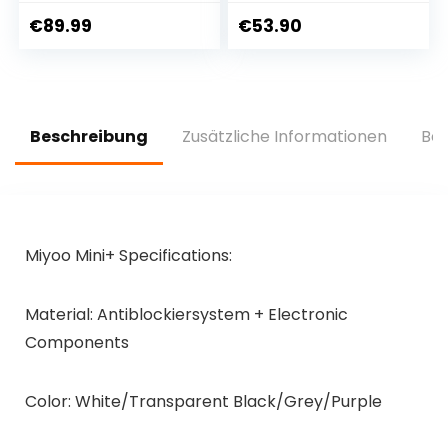
Retro
Tragbare
Videospielkonsole
Videospielkonsolen
€
89.99
€
53.90
für Kinder&
mit 3,5 Zoll IPS
Erwachsene,20+ AR
Bildschirm & Dual
Gun Spiel,TV Plug&
Joystick,
Play,Weihnachts
Unterstützung Zum
Geburtstag
Anschließen eines
Beschreibung
Zusätzliche Informationen
Bew
Spielzeug
Fernsehers
Geschenk für
(Schwarz)
Jungen& Mädchen
Alter 3 +
Miyoo Mini+ Specifications:
Material: Antiblockiersystem + Electronic
Components
Color: White/Transparent Black/Grey/Purple