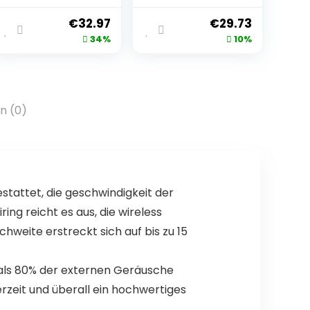
25 Stunden
4G Wireless
Akkulaufzeit,
Earphones
€
32.97
€
29.73
optimiert für
34%
10%
Sprachassistent
en, integriertes
Mikrofon für
Telefonate,
Bluetooth),
n (0)
Schwarz, klein
stattet, die geschwindigkeit der
ng reicht es aus, die wireless
weite erstreckt sich auf bis zu 15
 als 80% der externen Geräusche
erzeit und überall ein hochwertiges