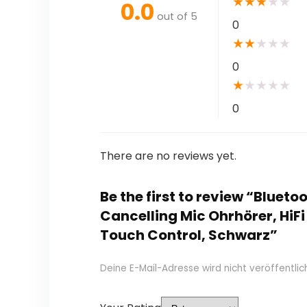
★
★
★
★
★
0.0
out of 5
0
★
★
★
★
★
0
★
★
★
★
★
0
There are no reviews yet.
Be the first to review “Blueto
Cancelling Mic Ohrhörer, HiFi
Touch Control, Schwarz”
Deine E-Mail-Adresse wird nicht veröffentlich