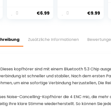
Headset mit
Besonders flach,
Mikrofon und
leicht und
USB-C
angenehm zu
€
6.99
€
9.99
Anschluss,
tragen, schwarz
kompatibel mit
Samsung,Huawe
i,Oppo,Vivo,
Mi,Google Pixel
chreibung
Zusätzliche Informationen
Bewertunge
und Apple
iPhone 15
 Dieses kopfhörer sind mit einem Bluetooth 5.3 Chip ausge
rbindung ist schneller und stabiler, Nach dem ersten Pairi
en, um eine sofortige Verbindung herzustellen, Die Reich
ses Noise-Cancelling-Kopfhörer die 4 ENC mic, die mehr
eitig Ihre klare Stimme wiederherstellt. So können Sie jed