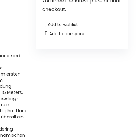
You'll see the latest price at final
checkout.
Add to wishlist
Add to compare
hörer sind
ie
dem ersten
em
ndung
 15 Meters.
ncelling-
ernen
ig Ihre klare
überall ein
ndering-
dynamischen