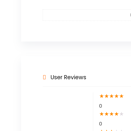
User Reviews
★
★
★
★
★
0
★
★
★
★
★
0