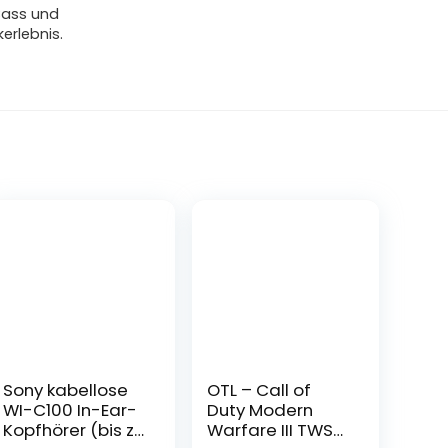
 Bass und
kerlebnis.
Sony kabellose
OTL – Call of
WI-C100 In-Ear-
Duty Modern
Kopfhörer (bis zu
Warfare III TWS