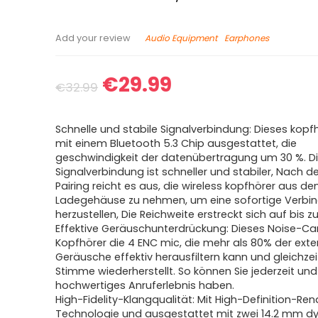
Audio Equipment
Earphones
Add your review
€
29.99
€
32.99
Schnelle und stabile Signalverbindung: Dieses kopf
mit einem Bluetooth 5.3 Chip ausgestattet, die
geschwindigkeit der datenübertragung um 30 %. D
Signalverbindung ist schneller und stabiler, Nach 
Pairing reicht es aus, die wireless kopfhörer aus d
Ladegehäuse zu nehmen, um eine sofortige Verbi
herzustellen, Die Reichweite erstreckt sich auf bis zu
Effektive Geräuschunterdrückung: Dieses Noise-Ca
Kopfhörer die 4 ENC mic, die mehr als 80% der ext
Geräusche effektiv herausfiltern kann und gleichzeit
Stimme wiederherstellt. So können Sie jederzeit und 
hochwertiges Anruferlebnis haben.
High-Fidelity-Klangqualität: Mit High-Definition-Re
Technologie und ausgestattet mit zwei 14.2 mm 