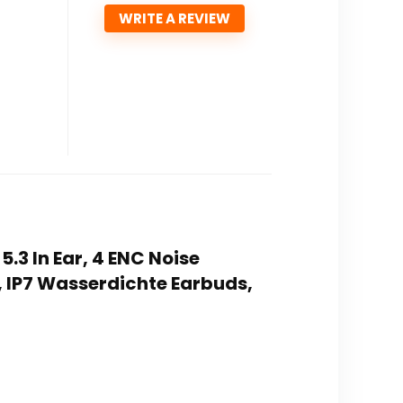
WRITE A REVIEW
5.3 In Ear, 4 ENC Noise
e, IP7 Wasserdichte Earbuds,