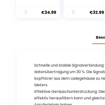
Mini Schnurlos
Headset,
Kopfhörer In Ear
Bluetooth aptX,
Buds Bluetooth
Geräusch-
€
34.99
€
32.99
Kopfhörer
Unterdrückung
Mädchen
25dB (in Ear
Wireless
Stereo
Earphones
Kopfhörer, Aptx
Headphones
Kopfhörer,
Bes
Earbuds für
Freisprecheinrich
iPhone Drahtlos
tung)
Ohrhörer im Ohr
für Arbeit Reisen
Schnelle und stabile Signalverbindung:
datenübertragung um 30 %. Die Signalve
kopfhörer aus dem Ladegehäuse zu nehm
Meters.
Effektive Geräuschunterdrückung: Die
effektiv herausfiltern kann und gleichz
Anruferlebnis haben.