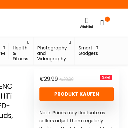
0
Wishlist
Health
Photography
Smart
YM
&
and
Gadgets
Fitness
Videography
r
€
29.99
Sale!
€
32.99
 ENC
PRODUKT KAUFEN
HiFi
LED-
Note: Prices may fluctuate as
uds,
sellers adjust them regularly.