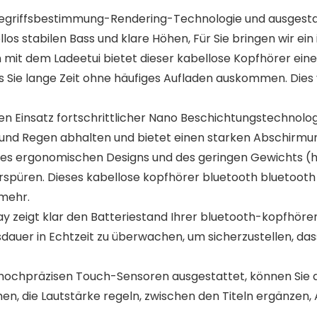
h-Begriffsbestimmung-Rendering-Technologie und ausgest
los stabilen Bass und klare Höhen, Für Sie bringen wir ei
n mit dem Ladeetui bietet dieser kabellose Kopfhörer ein
ss Sie lange Zeit ohne häufiges Aufladen auskommen. Dies
n Einsatz fortschrittlicher Nano Beschichtungstechnologi
und Regen abhalten und bietet einen starken Abschirmung
es ergonomischen Designs und des geringen Gewichts (hin
spüren. Dieses kabellose kopfhörer bluetooth bluetooth 
 mehr.
ay zeigt klar den Batteriestand Ihrer bluetooth-kopfhörer
dauer in Echtzeit zu überwachen, um sicherzustellen, dass
 hochpräzisen Touch-Sensoren ausgestattet, können Sie 
hen, die Lautstärke regeln, zwischen den Titeln ergänze