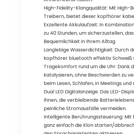
High-Fidelity-Klangqualität: Mit Hig
Treibern, bietet dieser kopfhörer kabel
Exzellente Akkulaufzeit: In Kombinatio
zu 40 Stunden, um sicherzustellen, da
Bequemlichkeit in Ihrem Alltag.
Langlebige Wasserdichtigkeit: Durch de
kopfhörer bluetooth effektiv Schweiß 
Tragekomfort rund um die Uhr: Dank d
katalysieren, ohne Beschwerden zu ver
beim Lesen, Schlafen, in Meetings und
Dual LED Digitalanzeige: Das LED-Displ
Ihnen, die verbleibende Batterielebens
peinliche Stromausfälle vermeiden.
Intelligente Berührungssteuerung: Mit
ganz einfach die Klon starten/abbrec
den Sprachassistenten aktivieren.