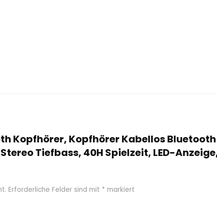
oth Kopfhörer, Kopfhörer Kabellos Bluetooth 
 Stereo Tiefbass, 40H Spielzeit, LED-Anzeig
t.
Erforderliche Felder sind mit
*
markiert