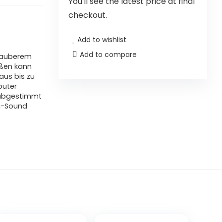
You'll see the latest price at final
checkout.
Add to wishlist
Add to compare
 sauberem
eßen kann
aus bis zu
puter
l abgestimmt
g-Sound