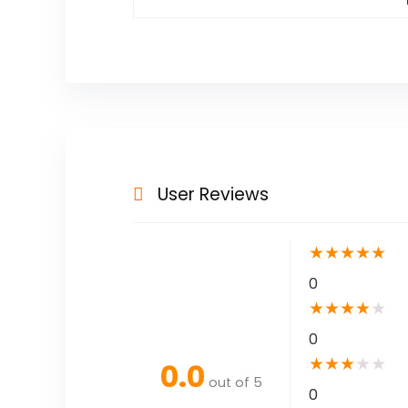
User Reviews
★
★
★
★
★
0
★
★
★
★
★
0
★
★
★
★
★
0.0
out of 5
0