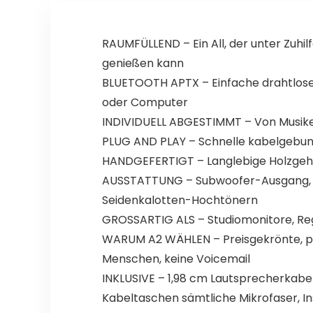
(Schwarz)
RAUMFÜLLEND – Ein All, der unter Zuh
genießen kann
BLUETOOTH APTX – Einfache drahtlose
oder Computer
INDIVIDUELL ABGESTIMMT – Von Musik
PLUG AND PLAY – Schnelle kabelgebun
HANDGEFERTIGT – Langlebige Holzgehä
AUSSTATTUNG – Subwoofer-Ausgang, Kl
Seidenkalotten-Hochtönern
GROSSARTIG ALS – Studiomonitore, Reg
WARUM A2 WÄHLEN – Preisgekrönte, pr
Menschen, keine Voicemail
INKLUSIVE – 1,98 cm Lautsprecherkabel,
Kabeltaschen sämtliche Mikrofaser, I