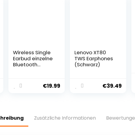
Wireless Single
Lenovo XT80
Earbud einzelne
TWS Earphones
Bluetooth
(Schwarz)
Kopfhörer im Ohr
kabellos kleine
drahtlos
€
19.99
€
39.49
Ohrhörer
Kopfhörer für
Arbeit Büro
Business Mini
Kopfhörer
chreibung
Zusätzliche Informationen
Bewertunge
Earphone Semi
In-Ear Headset
für ein Ohr kleine