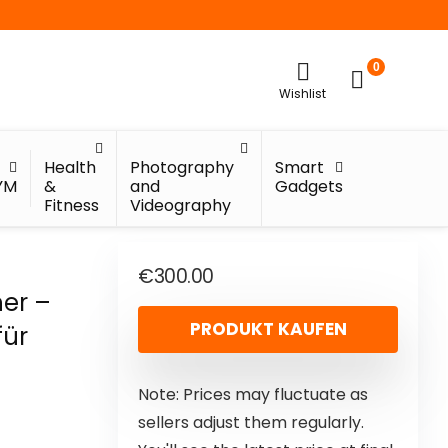
0
Wishlist
Health
Photography
Smart
YM
&
and
Gadgets
Fitness
Videography
€
300.00
er –
PRODUKT KAUFEN
für
Note: Prices may fluctuate as
sellers adjust them regularly.