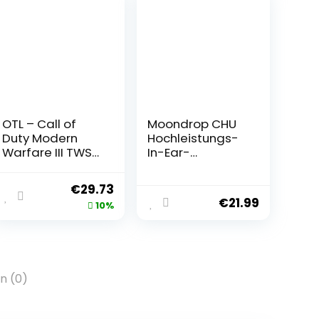
OTL – Call of
Moondrop CHU
Duty Modern
Hochleistungs-
Warfare III TWS
In-Ear-
4G Wireless
Kopfhörer, IEM,
Earphones
dynamische
€
29.73
Treiber (mit
€
21.99
10%
Mikrofon)
n (0)