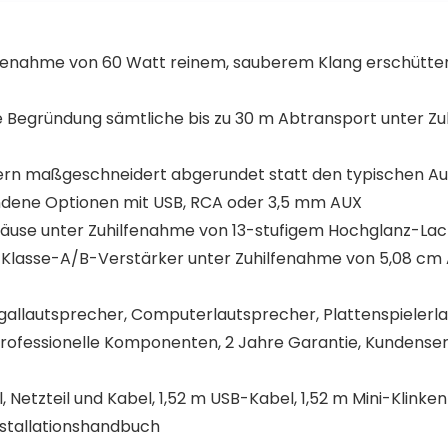
Ohren
ilfenahme von 60 Watt reinem, sauberem Klang erschütter
 Begründung sämtliche bis zu 30 m Abtransport unter 
ern maßgeschneidert abgerundet statt den typischen A
dene Optionen mit USB, RCA oder 3,5 mm AUX
use unter Zuhilfenahme von 13-stufigem Hochglanz-Lac
asse-A/B-Verstärker unter Zuhilfenahme von 5,08 cm A
allautsprecher, Computerlautsprecher, Plattenspielerl
ofessionelle Komponenten, 2 Jahre Garantie, Kundenser
 Netzteil und Kabel, 1,52 m USB-Kabel, 1,52 m Mini-Klink
nstallationshandbuch