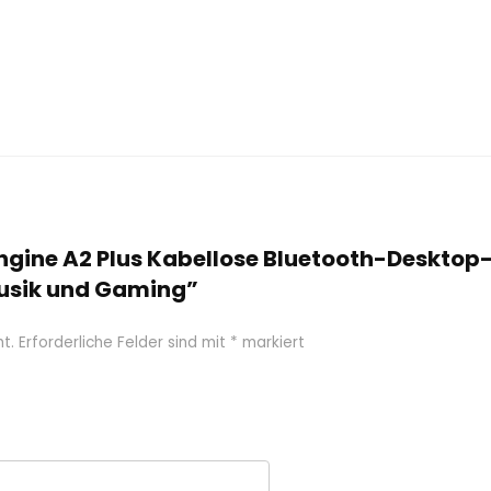
oengine A2 Plus Kabellose Bluetooth-Deskto
usik und Gaming”
t.
Erforderliche Felder sind mit
*
markiert