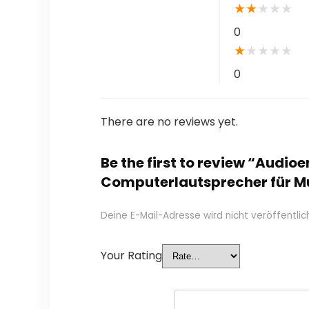
★
★
★
★
★
0
★
★
★
★
★
0
There are no reviews yet.
Be the first to review “Audi
Computerlautsprecher für M
Deine E-Mail-Adresse wird nicht veröffentlich
Your Rating