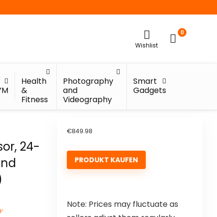
0
Wishlist
Health
Photography
Smart
YM
&
and
Gadgets
Fitness
Videography
€
849.98
or, 24-
und
PRODUKT KAUFEN
)
Note: Prices may fluctuate as
y