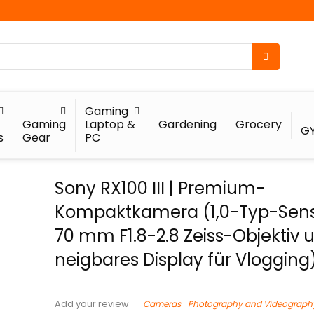
Gaming
Gaming
Laptop &
Gardening
Grocery
G
s
Gear
PC
Sony RX100 III | Premium-
Kompaktkamera (1,0-Typ-Sens
70 mm F1.8-2.8 Zeiss-Objektiv 
neigbares Display für Vlogging
Cameras
Photography and Videograph
Add your review