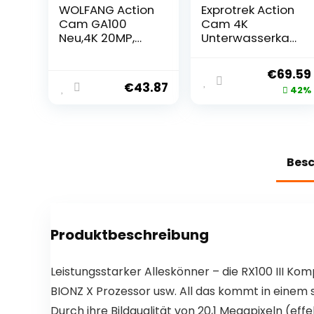
WOLFANG Action
Exprotrek Action
Cam GA100
Cam 4K
Neu,4K 20MP,
Unterwasserka
Unterwasserka
mera
mera WiFi 40M
Wasserdicht
€
69.59
wasserdichte,EIS
40M Ultra HD
€
43.87
42%
Bildstabilisator,H
20MP Kamera
elmkamera,170°
170 ° Ultra-
Weitwinkel,Cam
Weitwinkel WiFi
corder,Externem
Camcorder EIS
Mikrofon, 2.4G
Stabilisierung
Bes
Fernbedienung,
mit Dual 1350
2 Akkus und
mAh Akku
Zubehör Kit
Produktbeschreibung
Leistungsstarker Alleskönner – die RX100 III Ko
BIONZ X Prozessor usw. All das kommt in einem
Durch ihre Bildqualität von 20,1 Megapixeln (eff