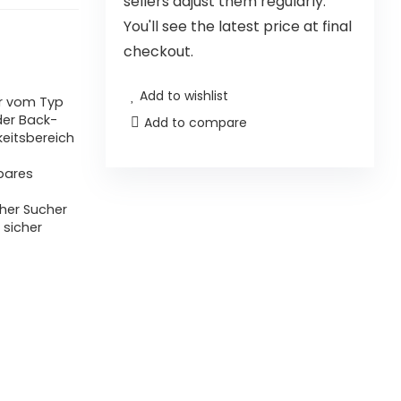
sellers adjust them regularly.
You'll see the latest price at final
checkout.
Add to wishlist
or vom Typ
 der Back-
Add to compare
keitsbereich
gbares
her Sucher
 sicher