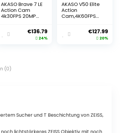
AKASO Brave 7 LE
AKASO V50 Elite
Action Cam
Action
4k30FPS 20MP
Cam,4K60FPS
mit 64GB U3
20MP
Speicherkarte
Unterwasserka
€
136.79
€
127.99
Unterwasserka
mera mit 64GB
24%
20%
mera IPX7
U3
wasserdicht EIS
Speicherkarte
2.0 Kamera
WiFi mit
Touchscreen
Touchscreen EIS
Doppelbildschir
40M
n (0)
m Sportkamera
Sportkamera 8X
40M WiFi
Zoom
Sprachsteuerun
g
Fernbedienung
Zubehör Kit
riertem Sucher und T Beschichtung von ZEISS,
n noch lichtstärkeres ZEISS Objektiv mit noch