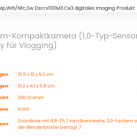
2Mp,Wifi/Nfc,Sw Dscrx100M3.Ce3 digitales Imaging Produkt
mium-Kompaktkamera (1,0-Typ-Sensor,
y für Vlogging)
gen
‎15.5 x 12 x 9.2 cm
gen
‎10.2 x 4.1 x 5.8 cm
icht
‎290 Gramm
ame
‎SONY
‎Zoomlinse mit 8,8-25,7 mm Brennweite, 3,0-fachem o
sen
der Blendenblätter beträgt 7.