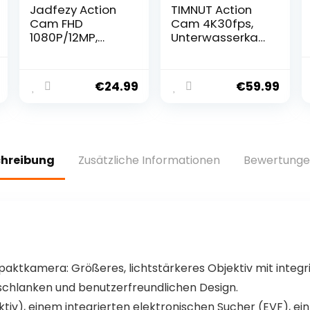
Jadfezy Action
TIMNUT Action
Cam FHD
Cam 4K30fps,
1080P/12MP,
Unterwasserka
Unterwasserka
mera WiFi
mera
Kamera,20MP
wasserdicht bis
HD 170°FOV mit
€
24.99
€
59.99
30M, 140 Grad
EIS Helmkamera,
Weitwinkel
40m/131ft
Action Kamera
Wasserdicht
mit Zwei 900
Kamera mit 2
mAh
Akkus, 64G SD
chreibung
Zusätzliche Informationen
Bewertunge
wiederaufladba
Karte und
re Akkus und
Helmhalterung
Zubehör-Set
Zubehör Kits
mpaktkamera: Größeres, lichtstärkeres Objektiv mit integ
 schlanken und benutzerfreundlichen Design.
ektiv), einem integrierten elektronischen Sucher (EVF), ei